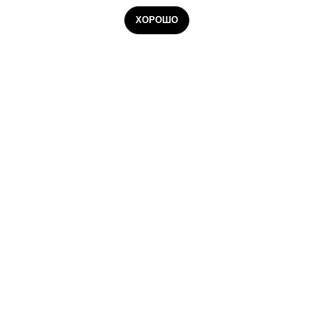
ХОРОШО
Аккредитованная ИТ-компания
©
2026
ООО «Продвижение»
ОКВЭД
62.01
ИНН 9728096706